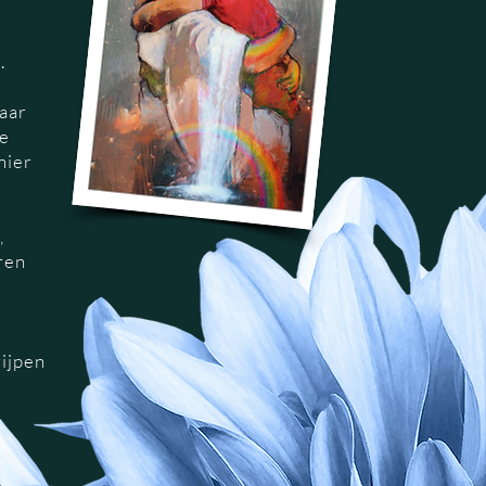
t.
aar
we
nier
,
ren
rijpen