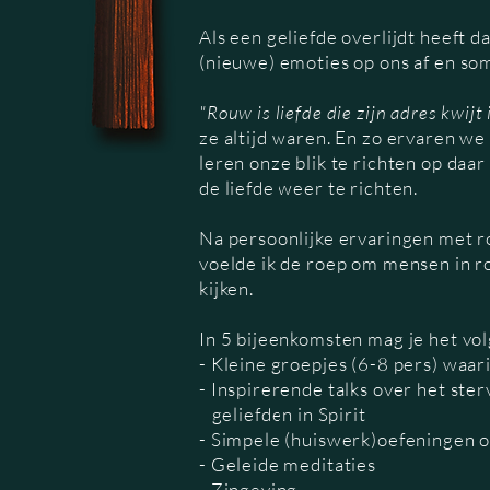
Als een geliefde overlijdt heeft 
(nieuwe) emoties op ons af en soms
"Rouw is liefde die zijn adres kwijt 
ze altijd waren. En zo ervaren we
leren onze blik te richten op daa
de liefde weer te richten.
Na persoonlijke ervaringen met r
voelde ik de roep om mensen in r
kijken.
In 5 bijeenkomsten mag je het v
- Kleine groepjes (6-8 pers) waari
- Inspirerende talks over het ste
geliefden in Spirit
- Simpele (huiswerk)oefeningen om
- Geleide meditaties
- Zingeving