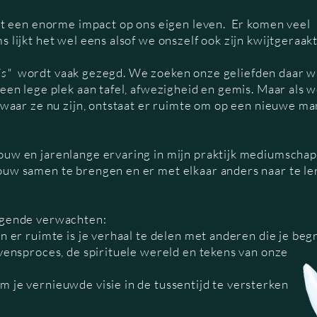
dat een enorme impact op ons eigen leven. Er komen veel
 lijkt het wel eens alsof we onszelf ook zijn kwijtgeraak
is"
wordt vaak gezegd. We zoeken onze geliefden daar w
 een lege plek aan tafel, afwezigheid en gemis. Maar als 
r waar ze nu zijn, ontstaat er ruimte om op een nieuwe ma
ouw en jarenlange ervaring in mijn praktijk mediumschap
ouw samen te brengen en er met elkaar anders naar te le
olgende verwachten:
n er ruimte is je verhaal te delen met anderen die je beg
rvensproces, de spirituele wereld en tekens van onze
 je vernieuwde visie in de tussentijd te versterken