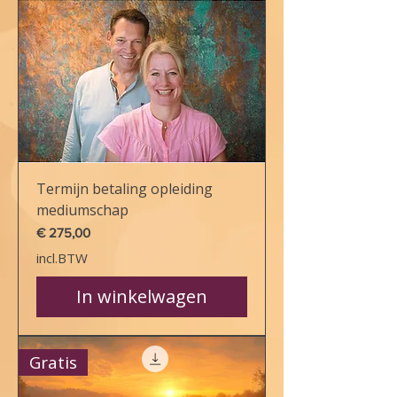
Termijn betaling opleiding
mediumschap
Prijs
€ 275,00
incl.BTW
In winkelwagen
Gratis