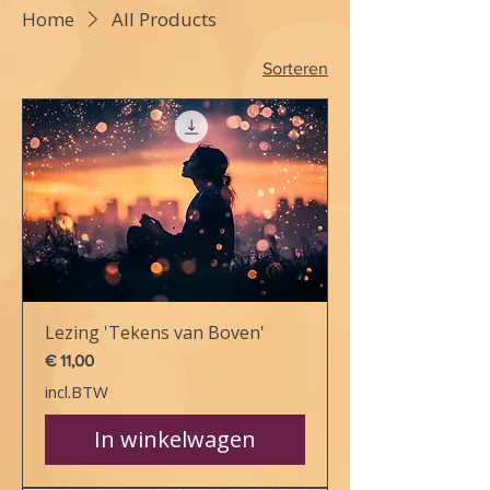
Home
All Products
Sorteren
Lezing 'Tekens van Boven'
Prijs
€ 11,00
incl.BTW
In winkelwagen