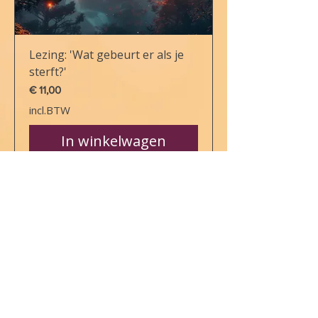
Lezing: 'Wat gebeurt er als je
sterft?'
Prijs
€ 11,00
incl.BTW
In winkelwagen