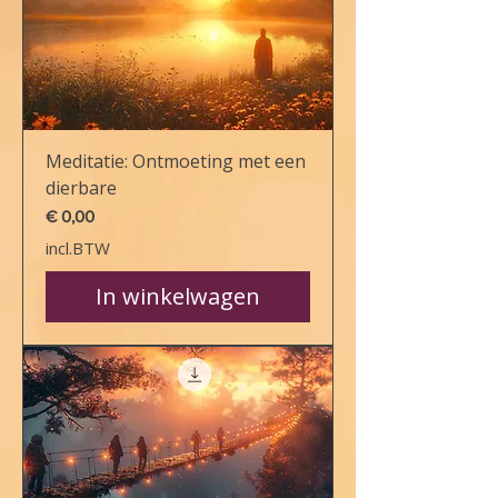
Meditatie: Ontmoeting met een
dierbare
Prijs
€ 0,00
incl.BTW
In winkelwagen