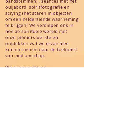
bandstemmen) , seances met het
ouijabord, spiritfotografie en
scrying (het staren in objecten
om een helderziende waarneming
te krijgen) We verdiepen ons in
hoe de spirituele wereld met
onze pioniers werkte en
ontdekken wat we ervan mee
kunnen nemen naar de toekomst
van mediumschap.
We gaan spelen en
experimenteren met Spirit. Deze
keer doen we dat tijdens de
bijzondere dagen All Hollows. De
dagen van Halloween,
Allerheiligen en Allerzielen. Deze
tijd van het jaar staat bekend als
de tijd dat we stilstaan bij onze
geliefden in Spirit en hen eren.