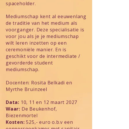
spaceholder.
Mediumschap kent al eeuwenlang
de traditie van het medium als
voorganger. Deze specialisatie is
voor jou als je je mediumschap
wilt leren inzetten op een
ceremoniële manier. En is
geschikt voor de intermediate /
gevorderde student
mediumschap.
Docenten: Rosita Belkadi en
Myrthe Bruinzeel
Data:
10, 11 en 12 maart 2027
Waar:
De Beukenhof,
Biezenmortel
Kosten:
525,- euro o.b.v een
eenpersoonkamer met sanitair,