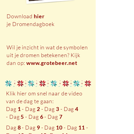
Download
hier
je Dromendagboek
Wil je inzicht in wat de symbolen
uit je dromen betekenen? Kijk
dan op:
www.grotebeer.net
Klik hier om snel naar de video
van de dag te gaan:
Dag
1
-
Dag
2
-
Dag
3
-
Dag
4
-
Dag
5
-
Dag
6
-
Dag
7
Dag
8
-
Dag
9
- Dag
10
- Dag
11
-