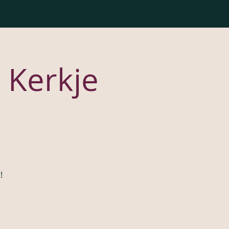
 Kerkje
d
!