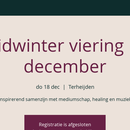
dwinter viering
december
do 18 dec
  |  
Terheijden
Inspirerend samenzijn met mediumschap, healing en muzie
Registratie is afgesloten